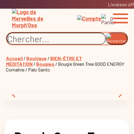
Livraison off
0
Accueil
/
Boutique
/
BIEN-ÊTRE ET
MÉDITATION
/
Bougies
/ Bougie Green Tree GOOD ENERGY
Cornaline / Palo Santo