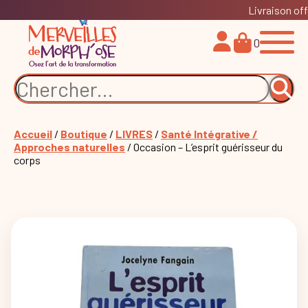
Livraison off
0
Accueil
/
Boutique
/
LIVRES
/
Santé Intégrative /
Approches naturelles
/ Occasion – L’esprit guérisseur du
corps