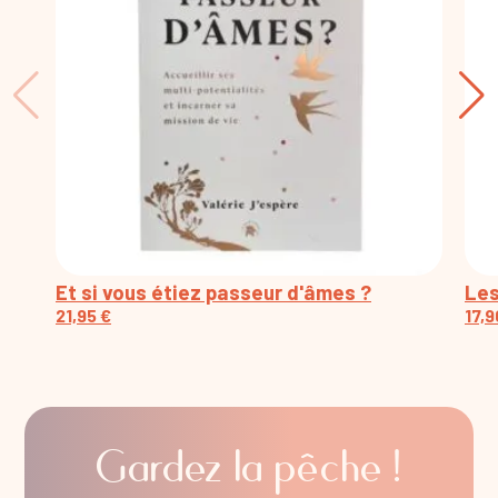
Et si vous étiez passeur d'âmes ?
Les
21,95
€
17,
Gardez la pêche !