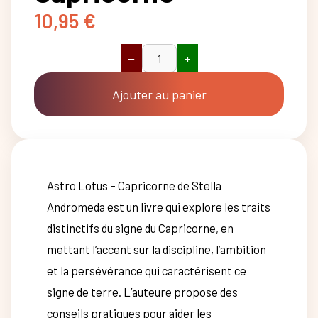
10,95
€
−
+
quantité
de
Astro
Ajouter au panier
Lotus
-
Capricorne
Astro Lotus – Capricorne de Stella
Andromeda est un livre qui explore les traits
distinctifs du signe du Capricorne, en
mettant l’accent sur la discipline, l’ambition
et la persévérance qui caractérisent ce
signe de terre. L’auteure propose des
conseils pratiques pour aider les