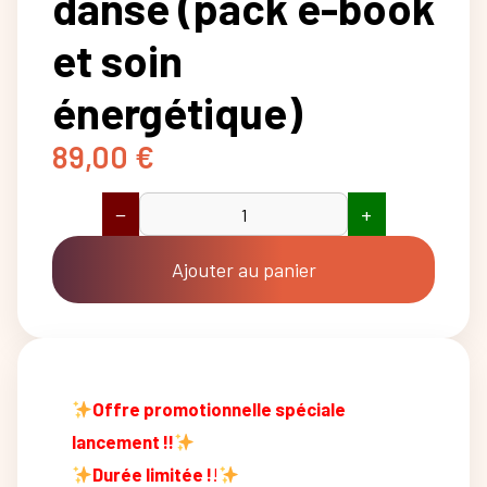
danse (pack e-book
et soin
énergétique)
89,00
€
−
+
quantité
de
La
Ajouter au panier
vie
est
une
danse
(pack
e-
Offre promotionnelle spéciale
book
et
lancement !!
soin
énergétique)
Durée limitée !
!