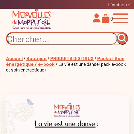
Livraison off
0
Accueil
/
Boutique
/
PRODUITS DIGITAUX
/
Packs : Soin
énergétique / e-book
/ La vie est une danse (pack e-book
et soin énergétique)