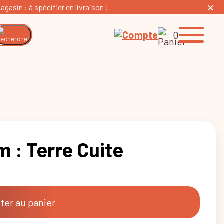
gasin : à spécifier en livraison !
0
m : Terre Cuite
ter au panier