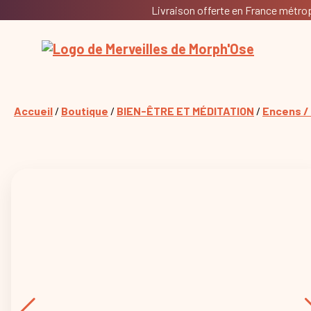
Livraison offerte en France métropo
Accueil
/
Boutique
/
BIEN-ÊTRE ET MÉDITATION
/
Encens /