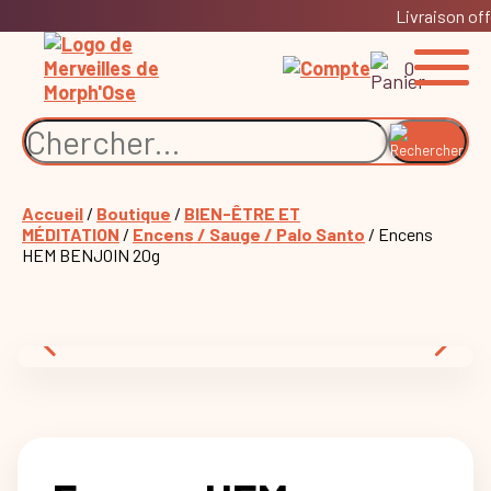
Livraison off
0
Accueil
/
Boutique
/
BIEN-ÊTRE ET
MÉDITATION
/
Encens / Sauge / Palo Santo
/ Encens
HEM BENJOIN 20g