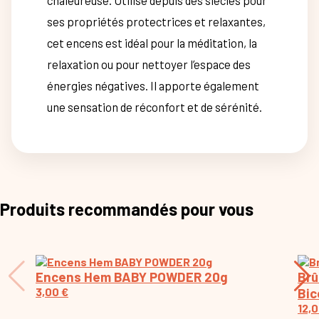
chaleureuse. Utilisé depuis des siècles pour
ses propriétés protectrices et relaxantes,
cet encens est idéal pour la méditation, la
relaxation ou pour nettoyer l’espace des
énergies négatives. Il apporte également
une sensation de réconfort et de sérénité.
Produits recommandés pour vous
Encens Hem BABY POWDER 20g
Brû
3,00
€
Bic
12,