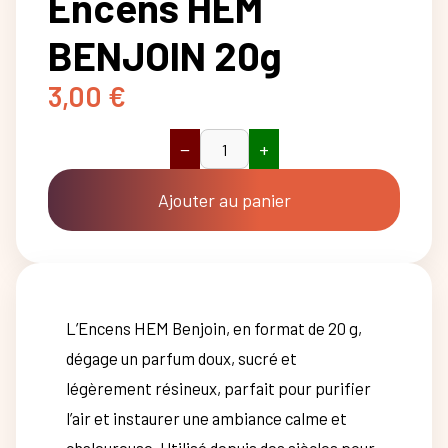
Encens HEM
BENJOIN 20g
3,00
€
−
+
quantité
de
Encens
Ajouter au panier
HEM
BENJOIN
20g
L’Encens HEM Benjoin, en format de 20 g,
dégage un parfum doux, sucré et
légèrement résineux, parfait pour purifier
l’air et instaurer une ambiance calme et