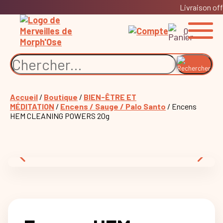
Livraison off
0
Accueil
/
Boutique
/
BIEN-ÊTRE ET
MÉDITATION
/
Encens / Sauge / Palo Santo
/ Encens
HEM CLEANING POWERS 20g