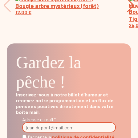
Bougie arbre mystérieux (forêt)
Bou
12,00
€
Tig
25,
Gardez la
pêche !
Inscrivez-vous à notre billet d'humeur et
recevez notre programmation et un flux de
pensées positives directement dans votre
boîte mail.
Adresse e-mail *
J'accepte la
politique de confidentialité