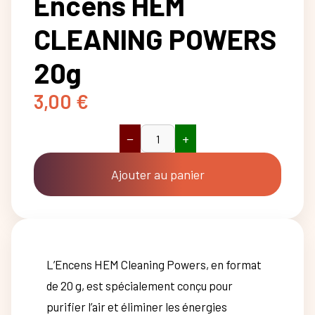
Encens HEM
CLEANING POWERS
20g
3,00
€
−
+
quantité
de
Encens
Ajouter au panier
HEM
CLEANING
POWERS
20g
L’Encens HEM Cleaning Powers, en format
de 20 g, est spécialement conçu pour
purifier l’air et éliminer les énergies