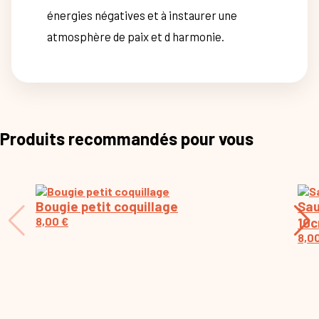
énergies négatives et à instaurer une
atmosphère de paix et d harmonie.
Produits recommandés pour vous
Bougie petit coquillage
Sau
8,00
€
10
8,0