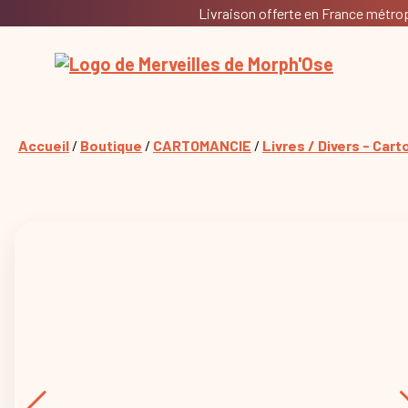
Livraison offerte en France métropo
Accueil
/
Boutique
/
CARTOMANCIE
/
Livres / Divers - Car