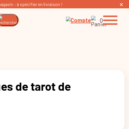
gasin : à spécifier en livraison !
0
es de tarot de