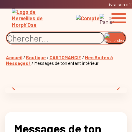
Livraison off
0
Accueil
/
Boutique
/
CARTOMANCIE
/
Mes Boites à
Messages !
/ Messages de ton enfant intérieur
Messages de ton