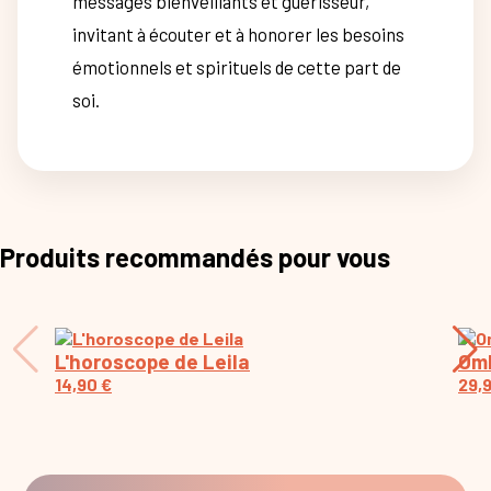
messages bienveillants et guérisseur,
invitant à écouter et à honorer les besoins
émotionnels et spirituels de cette part de
soi.
Produits recommandés pour vous
L'horoscope de Leila
Omb
14,90
€
29,