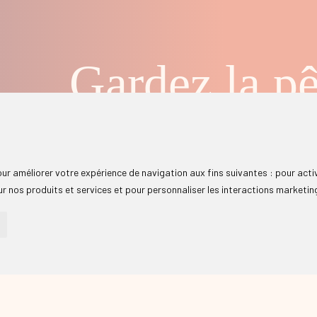
Gardez la pê
Inscrivez-vous à notre billet d'humeur et recevez notre 
pensées positives directement dans votre boîte mail.
Adresse e-mail *
pour améliorer votre expérience de navigation aux fins suivantes :
pour acti
J'accepte la
politique de confiden
r nos produits et services et pour personnaliser les interactions marketin