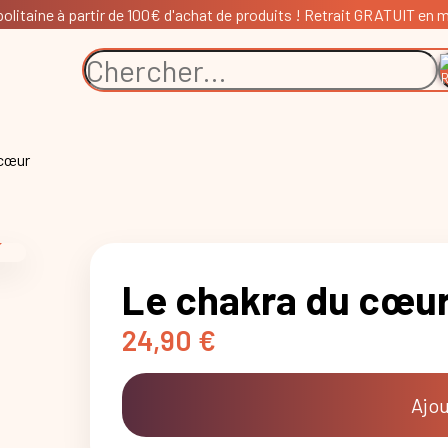
litaine à partir de 100€ d'achat de produits ! Retrait GRATUIT en ma
 cœur
Le chakra du cœu
24,90
€
Ajou