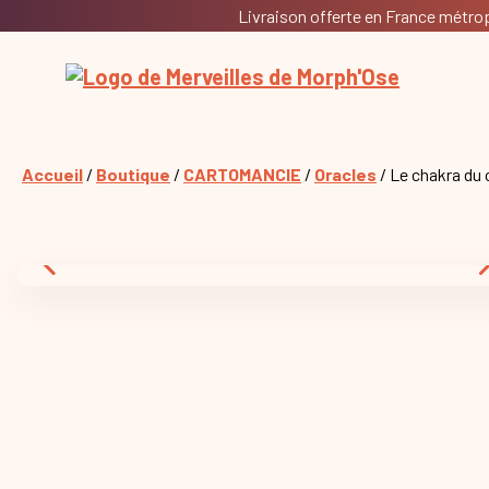
Livraison offerte en France métropo
Accueil
/
Boutique
/
CARTOMANCIE
/
Oracles
/ Le chakra du