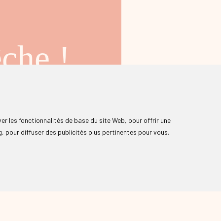
che !
programmation et un flux de
ver les fonctionnalités de base du site Web
,
pour offrir une
tialité
g
,
pour diffuser des publicités plus pertinentes pour vous
.