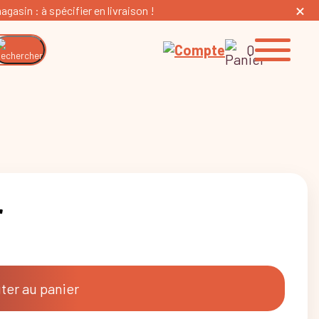
gasin : à spécifier en livraison !
0
r
ter au panier