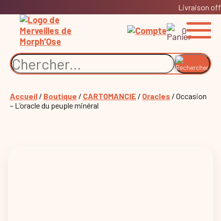
Livraison off
0
Accueil
/
Boutique
/
CARTOMANCIE
/
Oracles
/ Occasion
– L’oracle du peuple minéral