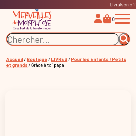
Livraison off
0
Accueil
/
Boutique
/
LIVRES
/
Pour les Enfants ! Petits
et grands
/ Grâce à toi papa