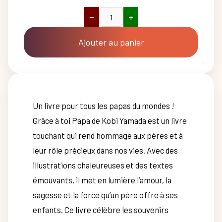
−
+
quantité
de
Grâce
Ajouter au panier
à
toi
papa
Un livre pour tous les papas du mondes !
Grâce à toi Papa de Kobi Yamada est un livre
touchant qui rend hommage aux pères et à
leur rôle précieux dans nos vies. Avec des
illustrations chaleureuses et des textes
émouvants, il met en lumière l’amour, la
sagesse et la force qu’un père offre à ses
enfants. Ce livre célèbre les souvenirs