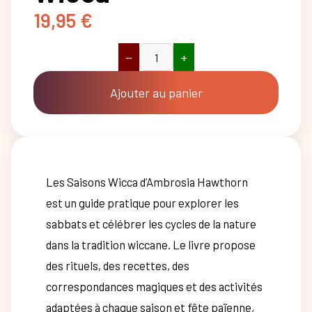
19,95
€
−
+
quantité
de
Les
Ajouter au panier
saisons
de
la
Wicca
Les Saisons Wicca d’Ambrosia Hawthorn
est un guide pratique pour explorer les
sabbats et célébrer les cycles de la nature
dans la tradition wiccane. Le livre propose
des rituels, des recettes, des
correspondances magiques et des activités
adaptées à chaque saison et fête païenne,