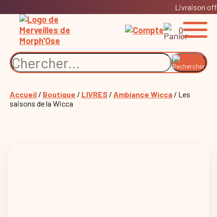
Livraison off
0
Accueil
/
Boutique
/
LIVRES
/
Ambiance Wicca
/ Les
saisons de la Wicca