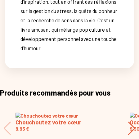
d’inspiration, tout en offrant des réflexions
sur la gestion du stress, la quête du bonheur
et la recherche de sens dans la vie. C’est un
livre amusant qui mélange pop culture et
développement personnel avec une touche
d’humour.
Produits recommandés pour vous
Chouchoutez votre cœur
Occ
9,95
€
9,5