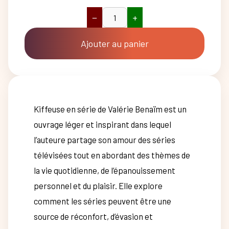
−
+
quantité
de
Kiffeuse
Ajouter au panier
en
série
Kiffeuse en série de Valérie Benaïm est un
ouvrage léger et inspirant dans lequel
l’auteure partage son amour des séries
télévisées tout en abordant des thèmes de
la vie quotidienne, de l’épanouissement
personnel et du plaisir. Elle explore
comment les séries peuvent être une
source de réconfort, d’évasion et