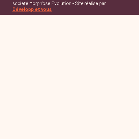
société Morph’ose Evolution - Site réalisé par
Développ et vous