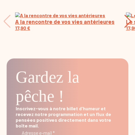
A la rencontre de vos vies antérieures
Le 
17,90
€
17,
Gardez la
pêche !
Inscrivez-vous à notre billet d'humeur et
recevez notre programmation et un flux de
pensées positives directement dans votre
boîte mail.
Adresse e-mail *