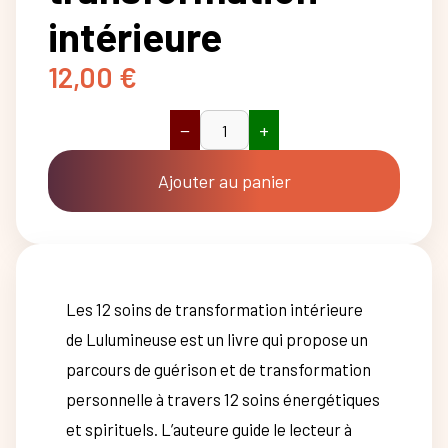
intérieure
12,00
€
−
+
quantité
de
Les
Ajouter au panier
12
soins
de
transformation
intérieure
Les 12 soins de transformation intérieure
de Lulumineuse est un livre qui propose un
parcours de guérison et de transformation
personnelle à travers 12 soins énergétiques
et spirituels. L’auteure guide le lecteur à