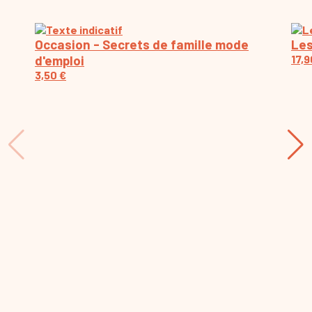
Occasion - Secrets de famille mode
Les
d'emploi
17,
3,50
€