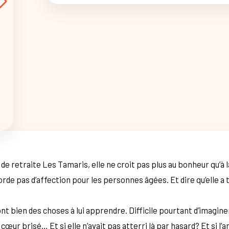
 retraite Les Tamaris, elle ne croit pas plus au bonheur qu’à la
éborde pas d’affection pour les personnes âgées. Et dire qu’elle a
ont bien des choses à lui apprendre. Difficile pourtant d’imagin
œur brisé… Et si elle n’avait pas atterri là par hasard? Et si l’