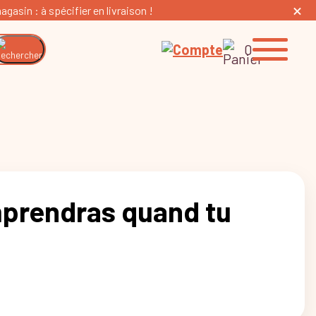
gasin : à spécifier en livraison !
0
mprendras quand tu