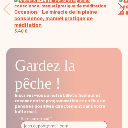
Les
Occasion - Le miracle de la pleine
29,
conscience, manuel pratique de
méditation
3,40
€
Gardez la
pêche !
Inscrivez-vous à notre billet d'humeur et
recevez notre programmation et un flux de
pensées positives directement dans votre
boîte mail.
Adresse e-mail *