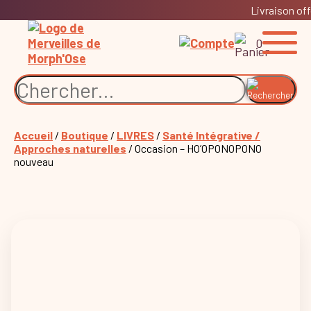
Livraison off
0
Accueil
/
Boutique
/
LIVRES
/
Santé Intégrative /
Approches naturelles
/ Occasion – HO’OPONOPONO
nouveau