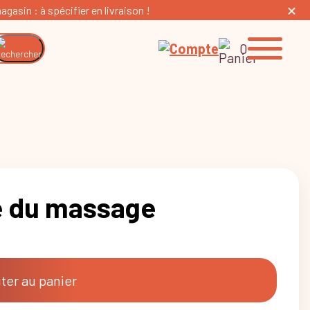
gasin : à spécifier en livraison !
0
re du massage
ter au panier