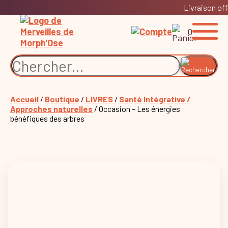
Livraison off
0
Accueil
/
Boutique
/
LIVRES
/
Santé Intégrative /
Approches naturelles
/ Occasion – Les énergies
bénéfiques des arbres