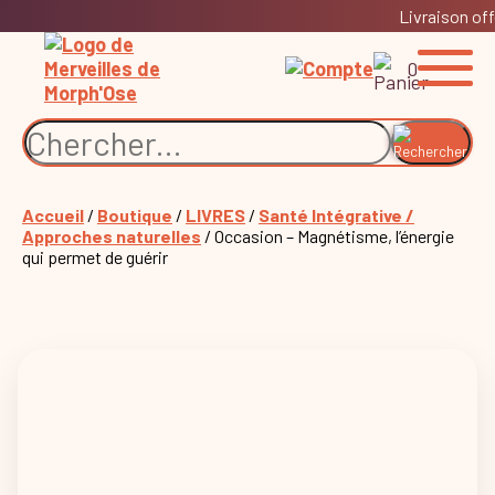
Livraison off
0
Accueil
/
Boutique
/
LIVRES
/
Santé Intégrative /
Approches naturelles
/ Occasion – Magnétisme, l’énergie
qui permet de guérir