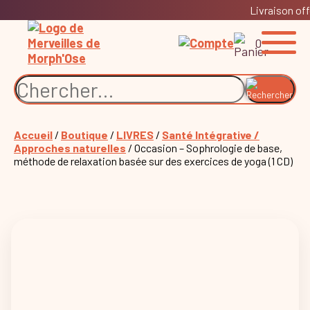
Livraison off
0
Accueil
/
Boutique
/
LIVRES
/
Santé Intégrative /
Approches naturelles
/ Occasion – Sophrologie de base,
méthode de relaxation basée sur des exercices de yoga (1 CD)