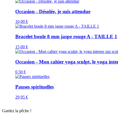
Occasion - Désolée, je suis attendue
10,00
€
Bracelet boule 8 mm jaspe rouge A - TAILLE 1
15,00
€
Occasion - Mon cahier yoga sculpt, le yoga inten
0,50
€
Pauses spirituelles
29,95
€
Gardez la pêche !