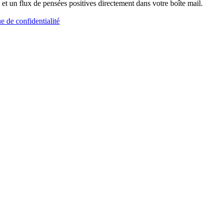
et un flux de pensées positives directement dans votre boîte mail.
ue de confidentialité
Merveilles de Morph'ose