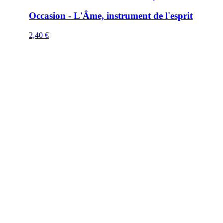
Occasion - L'Âme, instrument de l'esprit
2,40
€