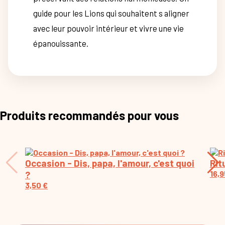
guide pour les Lions qui souhaitent s aligner
avec leur pouvoir intérieur et vivre une vie
épanouissante.
Produits recommandés pour vous
Occasion - Dis, papa, l'amour, c'est quoi
Rit
?
16,
3,50
€