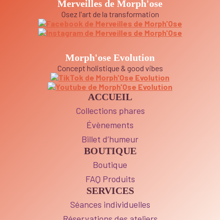
Merveilles de Morph'ose
Osez l'art de la transformation
Morph'ose Evolution
Concept holistique & good vibes
ACCUEIL
Collections phares
Évènements
Billet d’humeur
BOUTIQUE
Boutique
FAQ Produits
SERVICES
Séances individuelles
Réservations des ateliers