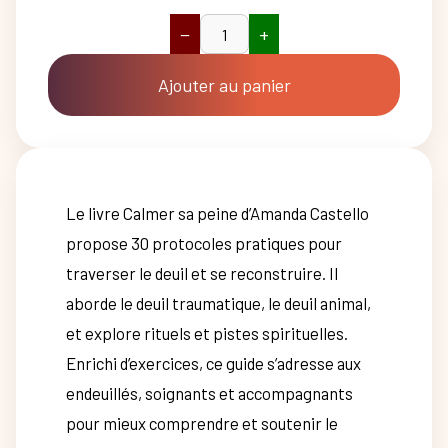
−
+
quantité
de
Calmer
Ajouter au panier
sa
peine
Le livre Calmer sa peine d’Amanda Castello
propose 30 protocoles pratiques pour
traverser le deuil et se reconstruire. Il
aborde le deuil traumatique, le deuil animal,
et explore rituels et pistes spirituelles.
Enrichi d’exercices, ce guide s’adresse aux
endeuillés, soignants et accompagnants
pour mieux comprendre et soutenir le