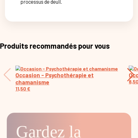
processus de deuil.
Produits recommandés pour vous
Occasion - Psychothérapie et
Occ
chamanisme
8,5
11,50
€
Gardez la