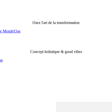
Merveilles de Morph'ose
Osez l'art de la transformation
Morph'ose Evolution
Concept holistique & good vibes