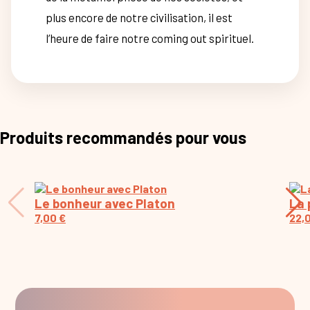
plus encore de notre civilisation, il est
l’heure de faire notre coming out spirituel.
Produits recommandés pour vous
Le bonheur avec Platon
La 
7,00
€
22,