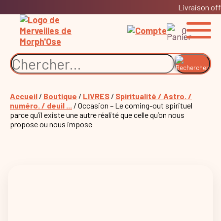
Livraison off
0
Accueil
/
Boutique
/
LIVRES
/
Spiritualité / Astro. /
numéro. / deuil ...
/ Occasion – Le coming-out spirituel
parce qu’il existe une autre réalité que celle qu’on nous
propose ou nous impose