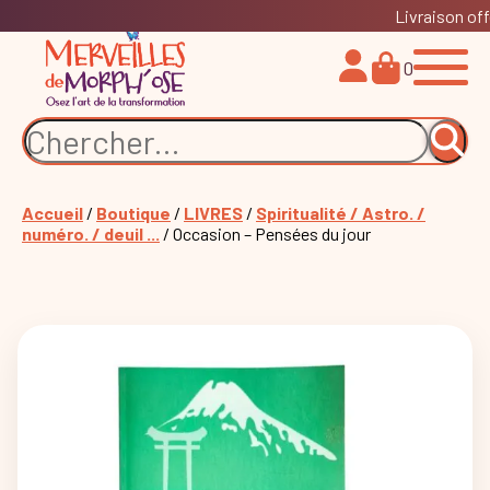
Livraison off
0
Accueil
/
Boutique
/
LIVRES
/
Spiritualité / Astro. /
numéro. / deuil ...
/ Occasion – Pensées du jour