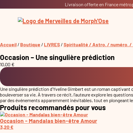
Livraison offerte en France métropo
Accueil
/
Boutique
/
LIVRES
/
Spiritualité / Astro. / numéro. / d
Occasion – Une singulière prédiction
10,00
€
Une singulière prédiction d’Yveline Gimbert est un roman captivant 
bouleverser sa vie. À travers ce récit, l’auteure explore les question
par des événements apparemment inévitables, tout en plongeant le 
Produits recommandés pour vous
Occasion - Mandalas bien-être Amour
3,20
€