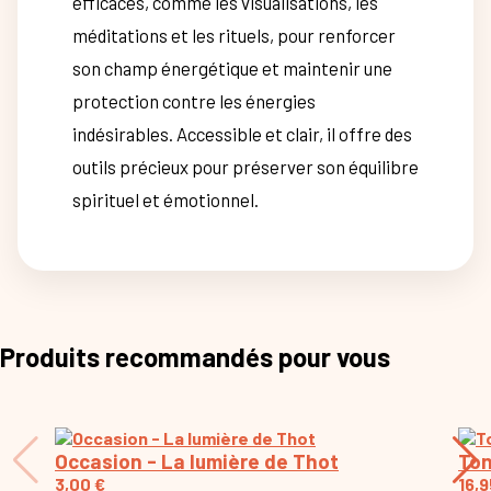
efficaces, comme les visualisations, les
méditations et les rituels, pour renforcer
son champ énergétique et maintenir une
protection contre les énergies
indésirables. Accessible et clair, il offre des
outils précieux pour préserver son équilibre
spirituel et émotionnel.
Produits recommandés pour vous
Occasion - La lumière de Thot
Ton
3,00
€
16,