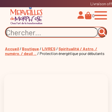
Livraison off
0
Accueil
/
Boutique
/
LIVRES
/
Spiritualité / Astro. /
numéro. / deuil ...
/ Protection énergétique pour débutants