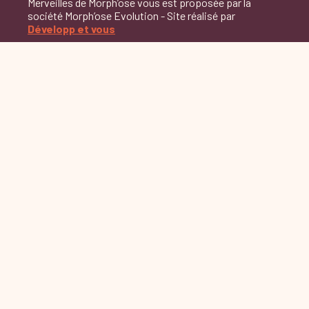
Merveilles de Morph’ose vous est proposée par la
société Morph’ose Evolution - Site réalisé par
Développ et vous