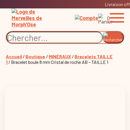
Livraison off
0
Accueil
/
Boutique
/
MINÉRAUX
/
Bracelets TAILLE
1
/ Bracelet boule 8 mm Cristal de roche AB – TAILLE 1