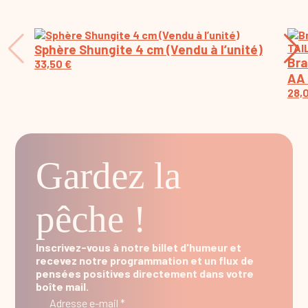
Sphère Shungite 4 cm (Vendu à l’unité)
Bra
33,50
€
AA 
28,
Gardez la
pêche !
Inscrivez-vous à notre billet d'humeur et
recevez notre programmation et un flux de
pensées positives directement dans votre
boîte mail.
Adresse e-mail *