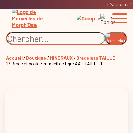
Livraison off
0
Accueil
/
Boutique
/
MINÉRAUX
/
Bracelets TAILLE
1
/ Bracelet boule 8 mm œil de tigre AA – TAILLE 1