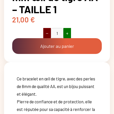
– TAILLE 1
21,00
€
−
+
quantité
de
Bracelet
Ajouter au panier
boule
8
mm
œil
de
tigre
Ce bracelet en œil de tigre, avec des perles
AA
-
de 8mm de qualité AA, est un bijou puissant
TAILLE
1
et élégant.
Pierre de confiance et de protection, elle
est réputée pour sa capacité à renforcer la