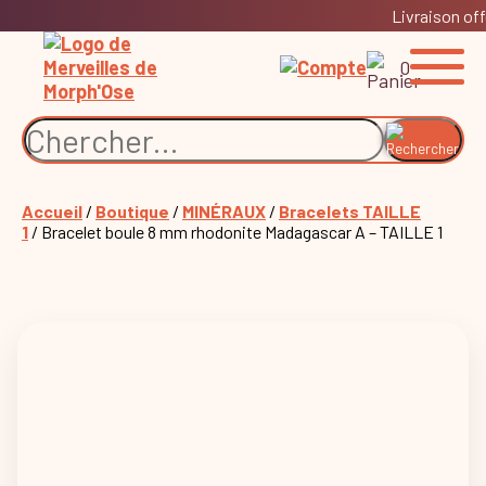
Livraison off
0
Accueil
/
Boutique
/
MINÉRAUX
/
Bracelets TAILLE
1
/ Bracelet boule 8 mm rhodonite Madagascar A – TAILLE 1