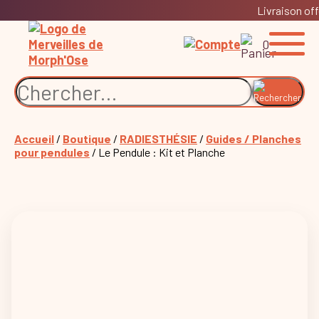
Livraison off
0
Accueil
/
Boutique
/
RADIESTHÉSIE
/
Guides / Planches
pour pendules
/ Le Pendule : Kit et Planche