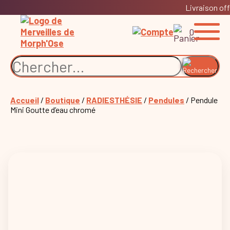
Livraison off
0
Accueil
/
Boutique
/
RADIESTHÉSIE
/
Pendules
/ Pendule
Mini Goutte d’eau chromé