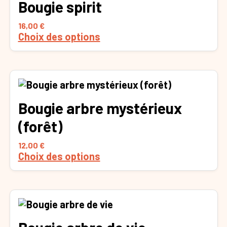
sur
Bougie spirit
a
la
plusieurs
16,00
€
page
variations.
Choix des options
du
Les
produit
options
peuvent
être
Ce
choisies
produit
sur
Bougie arbre mystérieux
a
la
plusieurs
(forêt)
page
variations.
du
Les
12,00
€
produit
Choix des options
options
peuvent
être
choisies
Ce
sur
produit
la