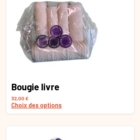
plusieurs
variations.
Les
options
peuvent
être
choisies
sur
la
page
du
Bougie livre
produit
32,00
€
Choix des options
Ce