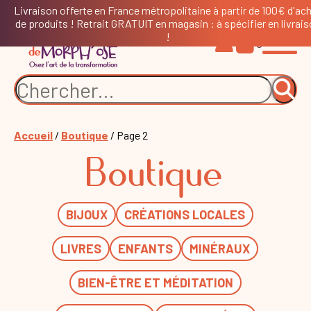
Livraison offerte en France métropolitaine à partir de 100€ d'ac
de produits ! Retrait GRATUIT en magasin : à spécifier en livrai
!
0
Accueil
/
Boutique
/ Page 2
Boutique
BIJOUX
CRÉATIONS LOCALES
LIVRES
ENFANTS
MINÉRAUX
BIEN-ÊTRE ET MÉDITATION