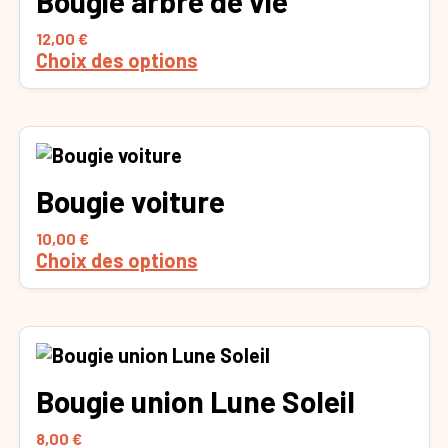
Bougie arbre de vie
a
page
plusieurs
du
12,00
€
variations.
produit
Choix des options
Les
options
peuvent
être
Ce
choisies
produit
sur
Bougie voiture
a
la
plusieurs
10,00
€
page
variations.
Choix des options
du
Les
produit
options
peuvent
être
Ce
choisies
produit
sur
Bougie union Lune Soleil
a
la
plusieurs
8,00
€
page