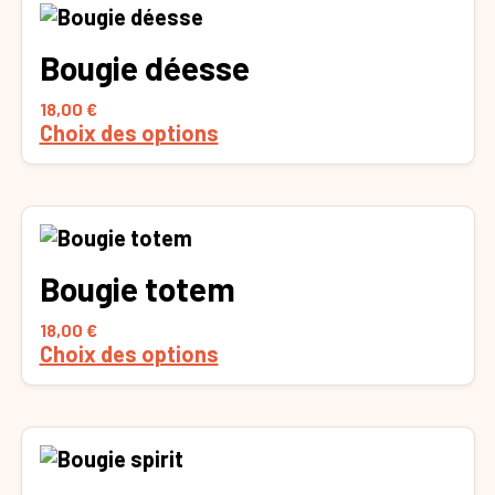
Ce
produit
Bougie déesse
a
plusieurs
18,00
€
variations.
Choix des options
Les
options
peuvent
être
Ce
choisies
produit
sur
Bougie totem
a
la
plusieurs
18,00
€
page
variations.
Choix des options
du
Les
produit
options
peuvent
être
Ce
choisies
produit