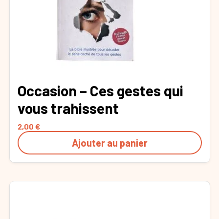
Occasion – Ces gestes qui
vous trahissent
2,00
€
Ajouter au panier
Ce
produit
a