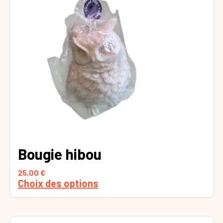
produit
a
plusieurs
variations.
Les
options
peuvent
être
choisies
sur
la
page
du
Bougie hibou
produit
25,00
€
Choix des options