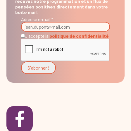
recevez notre programmation et un flux de
pensées positives directement dans votre
boîte mail.
Adresse e-mail *
J'accepte la
politique de confidentialité