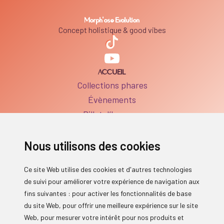
Morph'ose Evolution
Concept holistique & good vibes
ACCUEIL
Collections phares
Évènements
Billet d’humeur
BOUTIQUE
Boutique
Nous utilisons des cookies
FAQ Produits
SERVICES
Ce site Web utilise des cookies et d'autres technologies
Séances individuelles
de suivi pour améliorer votre expérience de navigation aux
Réservations des ateliers
fins suivantes :
pour activer les fonctionnalités de base
FAQ Services
du site Web
,
pour offrir une meilleure expérience sur le site
INFORMATIONS
Web
,
pour mesurer votre intérêt pour nos produits et