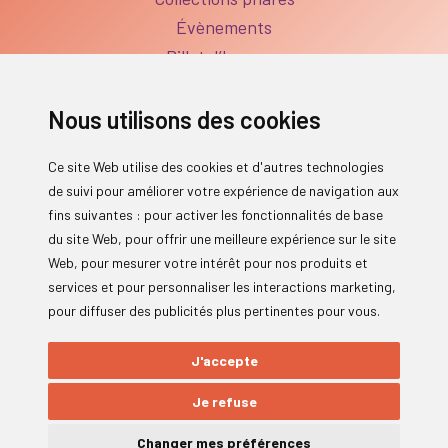
Évènements
Billet d’humeur
BOUTIQUE
Boutique
Nous utilisons des cookies
FAQ Produits
SERVICES
Ce site Web utilise des cookies et d'autres technologies
Séances individuelles
de suivi pour améliorer votre expérience de navigation aux
Réservations des ateliers
fins suivantes :
pour activer les fonctionnalités de base
FAQ Services
du site Web
,
pour offrir une meilleure expérience sur le site
INFORMATIONS
Web
,
pour mesurer votre intérêt pour nos produits et
À propos
services et pour personnaliser les interactions marketing
,
pour diffuser des publicités plus pertinentes pour vous
.
Contact
Politique de confidentialité
J'accepte
Conditions Générales de Ventes
Mentions légales
Je refuse
Changer mes préférences