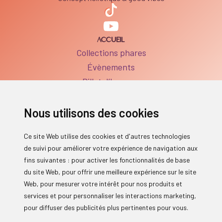
ACCUEIL
Collections phares
Évènements
Billet d’humeur
BOUTIQUE
Boutique
Nous utilisons des cookies
FAQ Produits
SERVICES
Ce site Web utilise des cookies et d'autres technologies
Séances individuelles
de suivi pour améliorer votre expérience de navigation aux
Réservations des ateliers
fins suivantes :
pour activer les fonctionnalités de base
FAQ Services
du site Web
,
pour offrir une meilleure expérience sur le site
INFORMATIONS
Web
,
pour mesurer votre intérêt pour nos produits et
À propos
services et pour personnaliser les interactions marketing
,
pour diffuser des publicités plus pertinentes pour vous
.
Contact