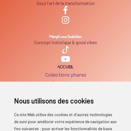
Osez l'art de la transformation
Morph'ose Evolution
Concept holistique & good vibes
ACCUEIL
Collections phares
Évènements
Billet d’humeur
BOUTIQUE
Nous utilisons des cookies
Boutique
FAQ Produits
Ce site Web utilise des cookies et d'autres technologies
SERVICES
de suivi pour améliorer votre expérience de navigation aux
Séances individuelles
fins suivantes :
pour activer les fonctionnalités de base