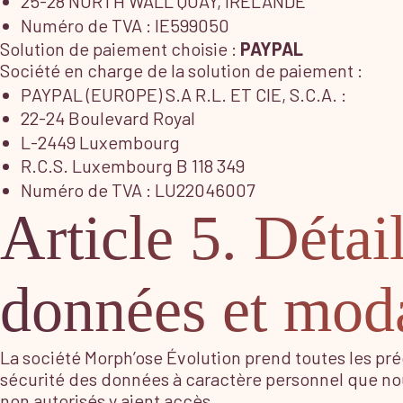
25-28 NORTH WALL QUAY, IRELANDE
Numéro de TVA : IE599050
Solution de paiement choisie :
PAYPAL
Société en charge de la solution de paiement :
PAYPAL (EUROPE) S.A R.L. ET CIE, S.C.A. :
22-24 Boulevard Royal
L-2449 Luxembourg
R.C.S. Luxembourg B 118 349
Numéro de TVA : LU22046007
Article 5. Détai
données et moda
La société Morph’ose Évolution prend toutes les pré
sécurité des données à caractère personnel que no
non autorisés y aient accès.