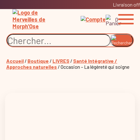
Livraison off
0
Accueil
/
Boutique
/
LIVRES
/
Santé Intégrative /
Approches naturelles
/ Occasion – La légèreté qui soigne