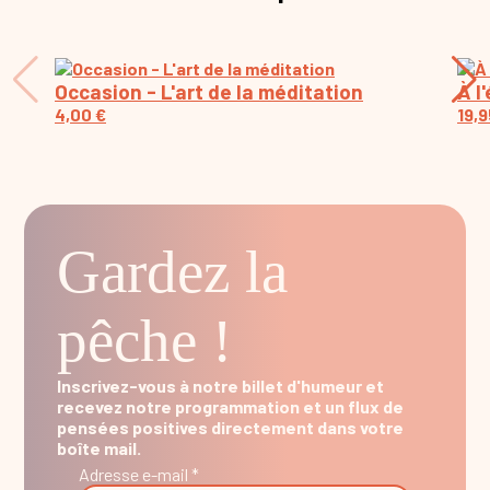
Occasion - L'art de la méditation
À l
4,00
€
19,
Gardez la
pêche !
Inscrivez-vous à notre billet d'humeur et
recevez notre programmation et un flux de
pensées positives directement dans votre
boîte mail.
Adresse e-mail *