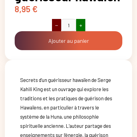
8,95
€
−
+
quantité
de
Secrets
Ajouter au panier
d'un
guérisseur
hawaïen
Secrets d’un guérisseur hawaïen de Serge
Kahili King est un ouvrage qui explore les
traditions et les pratiques de guérison des
Hawaïens, en particulier à travers le
système de la Huna, une philosophie
spirituelle ancienne. L’auteur partage des
enseignements sur l’énergie, la guérison