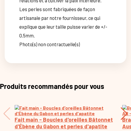
relations et à cultiver la paix intérieure.
Les perles sont fabriquées de façon
artisanale par notre fournisseur, ce qui
explique que leur taille puisse varier de +/-
0.5mm.
Photo(s) non contractuelle(s)
Produits recommandés pour vous
Fait main - Boucles d'oreilles Bâtonnet
Bra
d'Ébène du Gabon et perles d'apatite
Aus