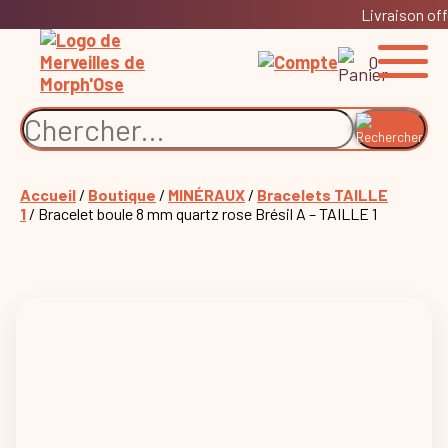
Livraison off
0
Accueil
/
Boutique
/
MINÉRAUX
/
Bracelets TAILLE
1
/ Bracelet boule 8 mm quartz rose Brésil A – TAILLE 1