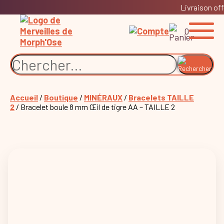
Livraison off
0
Accueil
/
Boutique
/
MINÉRAUX
/
Bracelets TAILLE
2
/ Bracelet boule 8 mm Œil de tigre AA – TAILLE 2