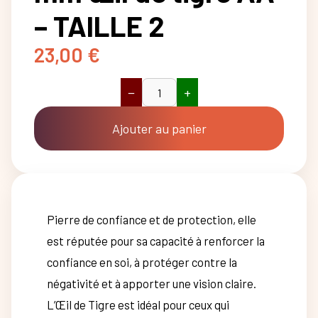
– TAILLE 2
23,00
€
−
+
quantité
de
Bracelet
Ajouter au panier
boule
8
mm
Œil
de
tigre
Pierre de confiance et de protection, elle
AA
-
est réputée pour sa capacité à renforcer la
TAILLE
2
confiance en soi, à protéger contre la
négativité et à apporter une vision claire.
L’Œil de Tigre est idéal pour ceux qui