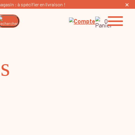
gasin : à spécifier en livraison !
0
es