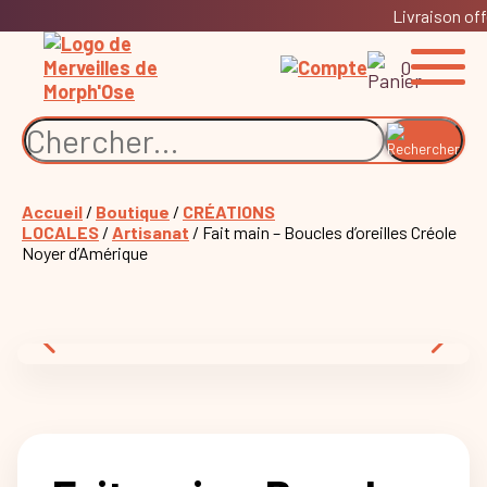
Livraison off
0
Accueil
/
Boutique
/
CRÉATIONS
LOCALES
/
Artisanat
/ Fait main – Boucles d’oreilles Créole
Noyer d’Amérique