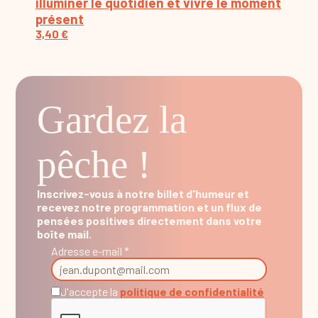
illuminer le quotidien et vivre le moment
présent
3,40
€
Gardez la
pêche !
Inscrivez-vous à notre billet d'humeur et
recevez notre programmation et un flux de
pensées positives directement dans votre
boîte mail.
Adresse e-mail *
J'accepte la
politique de confidentialité