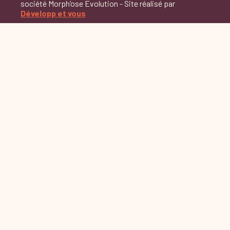
société Morph’ose Evolution - Site réalisé par
Développ et vous