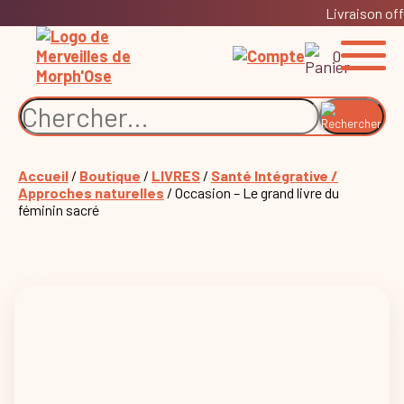
Livraison off
0
Accueil
/
Boutique
/
LIVRES
/
Santé Intégrative /
Approches naturelles
/ Occasion – Le grand livre du
féminin sacré